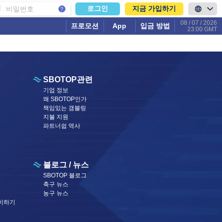
|
지금 가입하기
로그인
08 / 07 / 2026
프로모션
App
입금 방법
23:00 GMT
SBOTOP관련
기업 정보
왜 SBOTOP인가
책임있는 갬블링
지불 지원
파트너쉽 역사
블로그 / 뉴스
SBOTOP 블로그
축구 뉴스
농구 뉴스
이하기