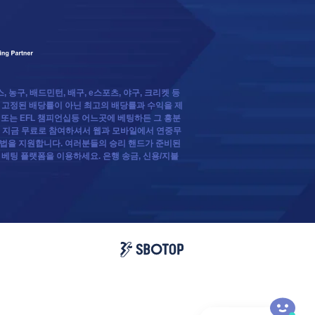
농구, 배드민턴, 배구, e스포츠, 야구, 크리켓 등
존 고정된 배당률이 아닌 최고의 배당률과 수익을 제
 또는 EFL 챔피언십등 어느곳에 베팅하든 그 흥분
. 지금 무료로 참여하셔서 웹과 모바일에서 연중무
 방법을 지원합니다. 여러분들의 승리 핸드가 준비된
베팅 플랫폼을 이용하세요. 은행 송금, 신용/지불