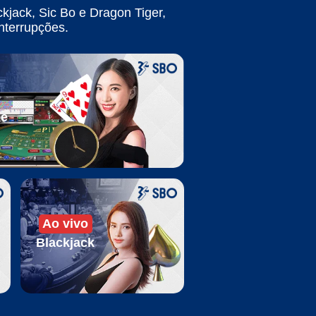
kjack, Sic Bo e Dragon Tiger,
nterrupções.
de
Ao vivo
Blackjack