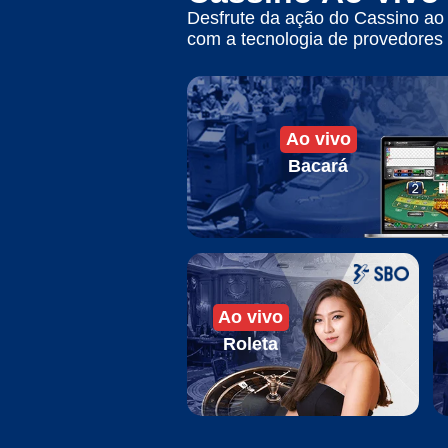
Desfrute da ação do Cassino ao 
com a tecnologia de provedores c
Ao vivo
Bacará
Ao vivo
Roleta