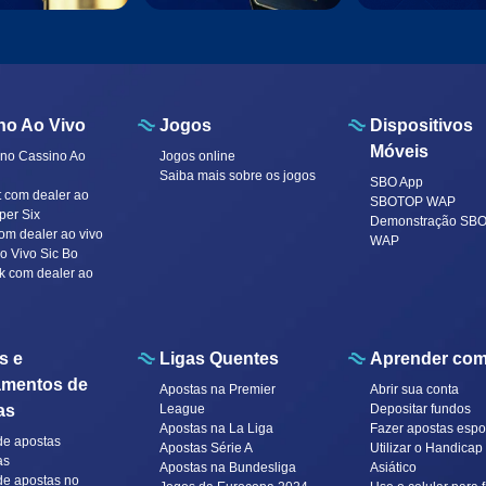
no Ao Vivo
Jogos
Dispositivos
Móveis
 no Cassino Ao
Jogos online
Saiba mais sobre os jogos
SBO App
 com dealer ao
SBOTOP WAP
uper Six
Demonstração SB
om dealer ao vivo
WAP
o Vivo Sic Bo
k com dealer ao
s e
Ligas Quentes
Aprender co
amentos de
Apostas na Premier
Abrir sua conta
as
League
Depositar fundos
Apostas na La Liga
Fazer apostas espo
de apostas
Apostas Série A
Utilizar o Handicap
as
Apostas na Bundesliga
Asiático
de apostas no