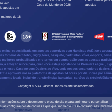
Jogos da Eurocopa 2024
Use o celular para 
ao vivo
Copa do Mundo de 2026
apostas
de apostas em
 maiores de 18
 online, especializada em
apostas esportivas
com Handicap Asiático e aposta
 torneios de futebol, rugby, tênis, basquete, badminton, vôlei, e-sports, beise
 melhores probabilidades e retornos em comparação com as apostas tradicion
vo, a emoção nunca para, quer você esteja apostando na Premier League. , Lig
ca o nosso
Cassino com Dealers ao Vivo
, onde nossos encantadores dealers a
e aproveite nossa plataforma de apostas 24 horas por dia, 7 dias por seman
agamento
locais, incluindo transferências bancárias, cartões de crédito/débito
Copyright © SBOTOP.com. Todos os direitos reservados.
 informações sobre o desempenho e uso do site e para aprimorar e personalizar
Jogo
Regras e regulamentos de
Con
 suas configurações de cookies a qualquer momento. Caso contrário, assumiremo
Blog
Ajuda
Responsável
apostas