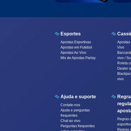
Esportes
Cassi
Apostas Esportivas
Apostas
Apostas em Futebol
Vivo
Apostas Ao Vivo
Baccarat
Mix de Apostas Parlay
vivo / S
Roleta c
Dealer a
Blackjac
vivo
Ajuda e suporte
Regra
regul
Contate-nos
Ajuda e perguntas
apost
frequentes
Regras 
Chat ao vivo
esportiv
Perguntas frequentes
Regras 